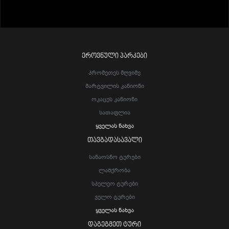
ᲔᲠᲝᲕᲜᲣᲚᲘ ᲞᲐᲠᲙᲔᲑᲘ
Პრომეთეს Მღვიმე
Მარტვილის Კანიონი
Ოკაცეს Კანიონი
Სათაფლია
Ყველას Ნახვა
ᲗᲐᲕᲒᲐᲓᲐᲡᲐᲕᲐᲚᲘ
Სანაოსნო Ტურები
Ლაშქრობა
Სპელეო Ტურები
Ველო Ტურები
Ყველას Ნახვა
ᲓᲐᲒᲔᲒᲛᲔᲗ ᲢᲣᲠᲘ