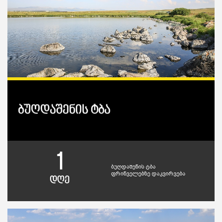
ბუღდაშენის ტბა
1
ბუღდაშენის ტბა
ფრინველებზე დაკვირვება
დღე