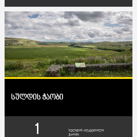
სულდის ჭაობი
1
სულდის აღკვეთილი
ჭაობი