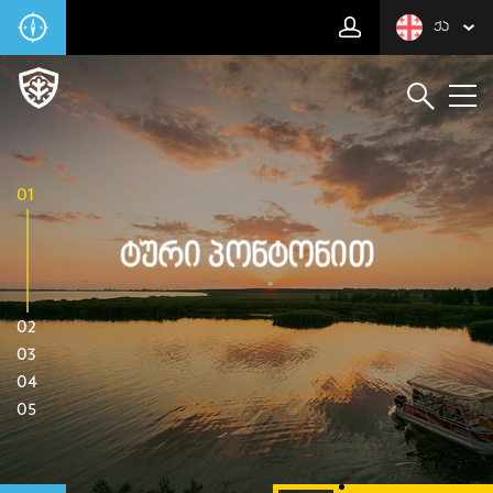
ᲥᲐ
01
Ტური Პონტონით
02
03
04
05