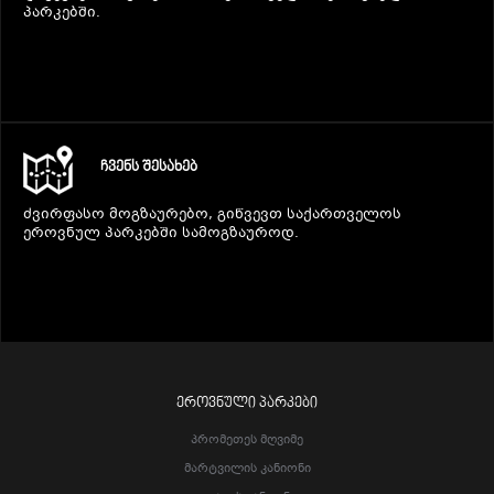
პარკებში.
ᲩᲕᲔᲜᲡ ᲨᲔᲡᲐᲮᲔᲑ
ძვირფასო მოგზაურებო, გიწვევთ საქართველოს
ეროვნულ პარკებში სამოგზაუროდ.
ᲔᲠᲝᲕᲜᲣᲚᲘ ᲞᲐᲠᲙᲔᲑᲘ
Პრომეთეს Მღვიმე
Მარტვილის Კანიონი