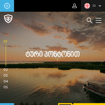
ᲥᲐ
01
Ტური Პონტონით
02
03
04
05