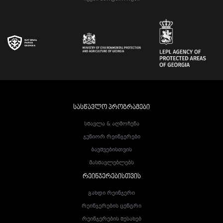
ᲡᲐᲡᲬᲐᲕᲚᲝ ᲞᲠᲝᲒᲠᲐᲛᲔᲑᲘ
Სწავლა & Აღმოჩენა
Ჯუნიორ Რეინჯერები
Ბავშვებისთვის
Მასწავლებლებს
ᲠᲔᲘᲜᲯᲔᲠᲔᲑᲘᲡᲗᲕᲘᲡ
Გახდი Რეინჯერი
Რეინჯერების Ცენტრი
Რეინჯერების Შესახებ