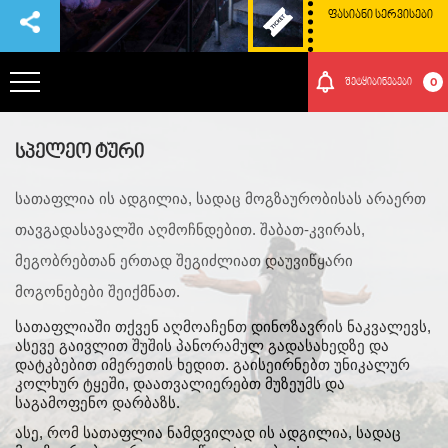
ᲤᲐᲡᲘᲐᲜᲘ ᲡᲔᲠᲕᲘᲡᲔᲑᲘ
0
შეტყიბინებები
ᲞᲐᲠᲙᲘᲡ ᲨᲔᲡᲐᲮᲔᲑ
სპელეო ტური
სათაფლია ის ადგილია, სადაც მოგზაურობისას არაერთ 
ᲗᲐᲕᲒᲐᲓᲐᲡᲐᲕᲚᲔᲑᲘ
თავგადასავალში აღმოჩნდებით. შაბათ-კვირას, 
მეგობრებთან ერთად შეგიძლიათ დაუვიწყარი 
ᲠᲝᲒᲝᲠ ᲛᲝᲕᲮᲕᲓᲔᲗ ᲐᲥ
მოგონებები შეიქმნათ. 
ᲑᲣᲜᲔᲑᲐ ᲓᲐ ᲙᲣᲚᲢᲣᲠᲐ
სათაფლიაში თქვენ აღმოაჩენთ დინოზავრის ნაკვალევს, 
ასევე გაივლით შუშის პანორამულ გადასახედზე და 
დატკბებით იმერეთის ხედით. გაისეირნებთ უნიკალურ 
ᲛᲝᲒᲝᲜᲔᲑᲔᲑᲘ
კოლხურ ტყეში, დაათვალიერებთ მუზეუმს და 
საგამოფენო დარბაზს. 
ასე, რომ სათაფლია ნამდვილად ის ადგილია, სადაც 
ᲘᲕᲔᲜᲗᲔᲑᲘ