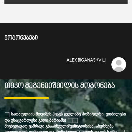
ᲛᲝᲒᲝᲜᲔᲑᲔᲑᲘ
ALEX BIGANASHVILI
თეკო მეგენეიშვილის მოგონება
სათაფლიის მღვიმეს ჰყავს ყველაზე პოზიტიური, უთბილესი
და უსაყვარლესი გიდი მარიამი!
მიუხედავად უამრავი გზააბნეული ვიზიტორისა, ახერხებს
ყოველთვის ღიმილით და პოზიტივით აკეთოს თავის საქმე.