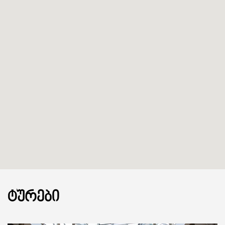
ᲢᲣᲠᲔᲑᲘ