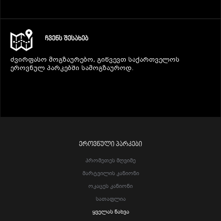
ᲩᲕᲔᲜᲡ ᲨᲔᲡᲐᲮᲔᲑ
ძვირფასო მოგზაურებო, გიწვევთ საქართველოს
ეროვნულ პარკებში სამოგზაუროდ.
ᲔᲠᲝᲕᲜᲣᲚᲘ ᲞᲐᲠᲙᲔᲑᲘ
Პრომეთეს Მღვიმე
Მარტვილის Კანიონი
Ოკაცეს Კანიონი
Სათაფლია
Ყველას Ნახვა