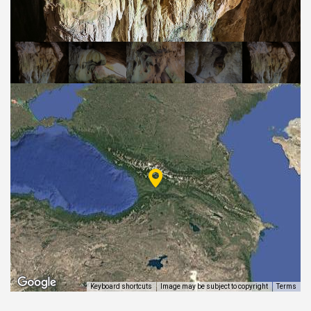
ᲒᲐᲜᲗᲐᲕᲡᲔᲑᲐ ᲓᲐ ᲙᲕᲔᲑᲐ
ᲡᲐᲧᲘᲓᲔᲚᲘ ᲜᲘᲕᲗᲔᲑᲘ
ᲒᲖᲐᲛᲙᲕᲚᲔᲕᲘ
Keyboard shortcuts
Image may be subject to copyright
Terms