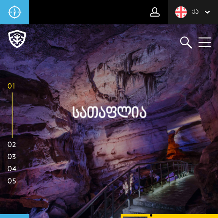
ᲥᲐ
01
Სათაფლია
02
03
04
05