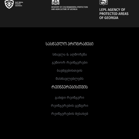
ᲡᲐᲡᲬᲐᲕᲚᲝ ᲞᲠᲝᲒᲠᲐᲛᲔᲑᲘ
Სწავლა & Აღმოჩენა
Ჯუნიორ Რეინჯერები
Ბავშვებისთვის
Მასწავლებლებს
ᲠᲔᲘᲜᲯᲔᲠᲔᲑᲘᲡᲗᲕᲘᲡ
Გახდი Რეინჯერი
Რეინჯერების Ცენტრი
Რეინჯერების Შესახებ