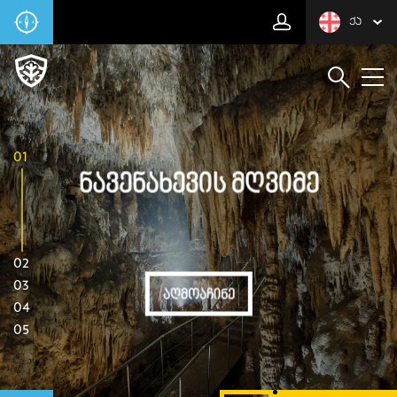
ᲥᲐ
01
Ნავენახევის Მღვიმე
02
03
ᲐᲦᲛᲝᲐᲩᲘᲜᲔ
04
05