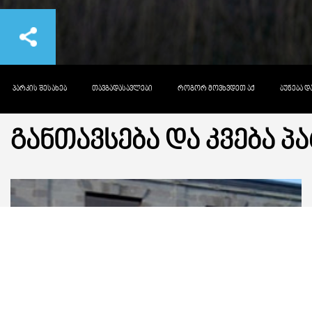
ᲞᲐᲠᲙᲘᲡ ᲨᲔᲡᲐᲮᲔᲑ
ᲗᲐᲕᲒᲐᲓᲐᲡᲐᲕᲚᲔᲑᲘ
ᲠᲝᲒᲝᲠ ᲛᲝᲕᲮᲕᲓᲔᲗ ᲐᲥ
ᲑᲣᲜᲔᲑᲐ 
ᲒᲐᲜᲗᲐᲕᲡᲔᲑᲐ ᲓᲐ ᲙᲕᲔᲑᲐ Პ