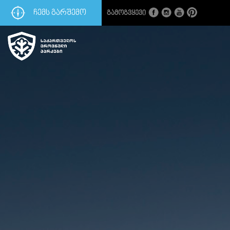
ᲩᲔᲛᲡ ᲒᲐᲠᲨᲔᲛᲝ
Გამოგვყევი