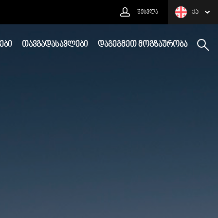
ᲨᲔᲡᲕᲚᲐ
ᲥᲐ
ᲔᲑᲘ
ᲗᲐᲕᲒᲐᲓᲐᲡᲐᲕᲚᲔᲑᲘ
ᲓᲐᲒᲔᲒᲛᲔᲗ ᲛᲝᲒᲖᲐᲣᲠᲝᲑᲐ