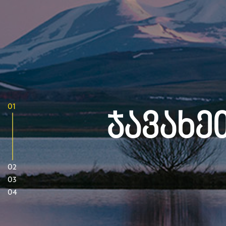
01
Ჯავახე
02
03
04