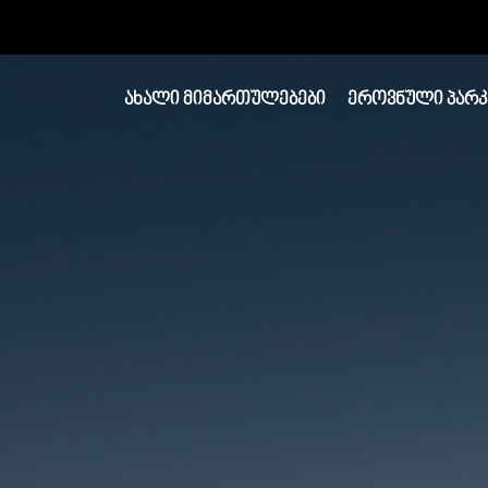
ᲐᲮᲐᲚᲘ ᲛᲘᲛᲐᲠᲗᲣᲚᲔᲑᲔᲑᲘ
ᲔᲠᲝᲕᲜᲣᲚᲘ ᲞᲐᲠᲙ