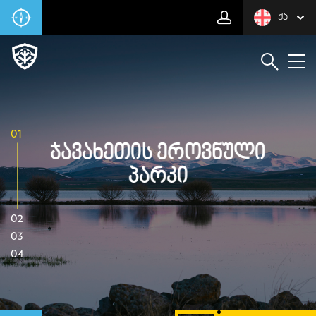
ᲥᲐ
01
Ჯავახეთის Ეროვნული
Პარკი
02
03
04