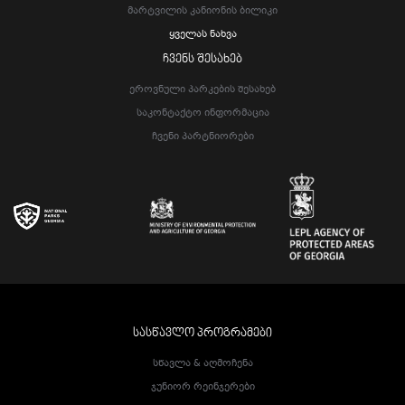
Მარტვილის Კანიონის Ბილიკი
Ყველას Ნახვა
ᲩᲕᲔᲜᲡ ᲨᲔᲡᲐᲮᲔᲑ
Ეროვნული Პარკების Შესახებ
Საკონტაქტო Ინფორმაცია
Ჩვენი Პარტნიორები
ᲡᲐᲡᲬᲐᲕᲚᲝ ᲞᲠᲝᲒᲠᲐᲛᲔᲑᲘ
Სწავლა & Აღმოჩენა
Ჯუნიორ Რეინჯერები