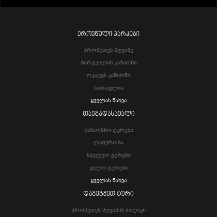
ᲔᲠᲝᲕᲜᲣᲚᲘ ᲞᲐᲠᲙᲔᲑᲘ
Პრომეთეს Მღვიმე
Მარტვილის Კანიონი
Ოკაცეს Კანიონი
Სათაფლია
Ყველას Ნახვა
ᲗᲐᲕᲒᲐᲓᲐᲡᲐᲕᲐᲚᲘ
Სანაოსნო Ტურები
Ლაშქრობა
Სპელეო Ტურები
Ველო Ტურები
Ყველას Ნახვა
ᲓᲐᲒᲔᲒᲛᲔᲗ ᲢᲣᲠᲘ
Პრომეთეს Მღვიმის Ბილიკი