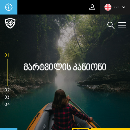
ᲥᲐ
01
Მარტვილის Კანიონი
02
03
04