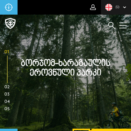
ᲥᲐ
01
Ბორჯომ-Ხარაგაულის
Ეროვნული Პარკი
02
03
04
05