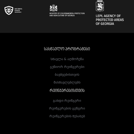
ᲡᲐᲡᲬᲐᲕᲚᲝ ᲞᲠᲝᲒᲠᲐᲛᲔᲑᲘ
Სწავლა & Აღმოჩენა
Ჯუნიორ Რეინჯერები
Ბავშვებისთვის
Მასწავლებლებს
ᲠᲔᲘᲜᲯᲔᲠᲔᲑᲘᲡᲗᲕᲘᲡ
Გახდი Რეინჯერი
Რეინჯერების Ცენტრი
Რეინჯერების Შესახებ