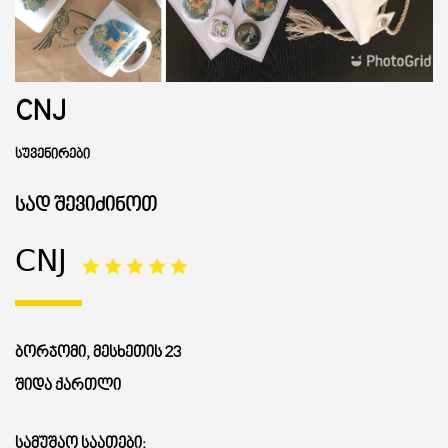
ᲒᲐᲜᲗᲐᲕᲡᲔᲑᲐ ᲓᲐ ᲙᲕᲔᲑᲐ
CNJ
ᲡᲐᲧᲘᲓᲔᲚᲘ ᲜᲘᲕᲗᲔᲑᲘ
ᲡᲣᲕᲔᲜᲘᲠᲔᲑᲘ
ᲒᲖᲐᲛᲙᲕᲚᲔᲕᲘ
ᲡᲐᲓ ᲨᲔᲕᲘᲫᲘᲜᲝᲗ
CNJ
ᲑᲝᲠᲯᲝᲛᲘ, ᲛᲔᲡᲮᲔᲗᲘᲡ 23
ᲨᲘᲓᲐ ᲥᲐᲠᲗᲚᲘ
ᲡᲐᲛᲣᲨᲐᲝ ᲡᲐᲐᲗᲔᲑᲘ: