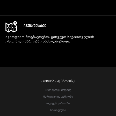
ᲩᲕᲔᲜᲡ ᲨᲔᲡᲐᲮᲔᲑ
ძვირფასო მოგზაურებო, გიწვევთ საქართველოს
ეროვნულ პარკებში სამოგზაუროდ.
ᲔᲠᲝᲕᲜᲣᲚᲘ ᲞᲐᲠᲙᲔᲑᲘ
Პრომეთეს Მღვიმე
Მარტვილის Კანიონი
Ოკაცეს Კანიონი
Სათაფლია