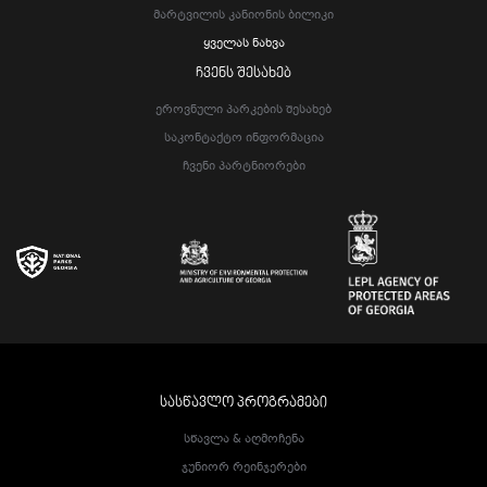
Მარტვილის Კანიონის Ბილიკი
Ყველას Ნახვა
ᲩᲕᲔᲜᲡ ᲨᲔᲡᲐᲮᲔᲑ
Ეროვნული Პარკების Შესახებ
Საკონტაქტო Ინფორმაცია
Ჩვენი Პარტნიორები
ᲡᲐᲡᲬᲐᲕᲚᲝ ᲞᲠᲝᲒᲠᲐᲛᲔᲑᲘ
Სწავლა & Აღმოჩენა
Ჯუნიორ Რეინჯერები