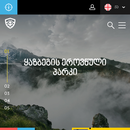
ᲥᲐ
01
Ყაზბეგის Ეროვნული
Პარკი
02
03
04
05