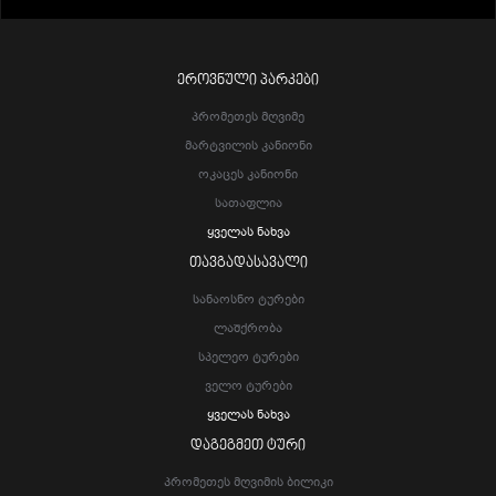
ᲔᲠᲝᲕᲜᲣᲚᲘ ᲞᲐᲠᲙᲔᲑᲘ
Პრომეთეს Მღვიმე
Მარტვილის Კანიონი
Ოკაცეს Კანიონი
Სათაფლია
Ყველას Ნახვა
ᲗᲐᲕᲒᲐᲓᲐᲡᲐᲕᲐᲚᲘ
Სანაოსნო Ტურები
Ლაშქრობა
Სპელეო Ტურები
Ველო Ტურები
Ყველას Ნახვა
ᲓᲐᲒᲔᲒᲛᲔᲗ ᲢᲣᲠᲘ
Პრომეთეს Მღვიმის Ბილიკი