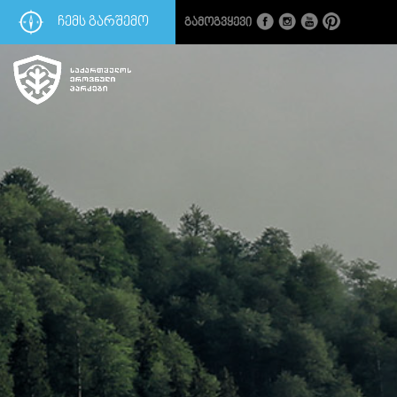
ᲩᲔᲛᲡ ᲒᲐᲠᲨᲔᲛᲝ
Გამოგვყევი