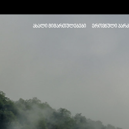
ᲐᲮᲐᲚᲘ ᲛᲘᲛᲐᲠᲗᲣᲚᲔᲑᲔᲑᲘ
ᲔᲠᲝᲕᲜᲣᲚᲘ ᲞᲐᲠᲙ