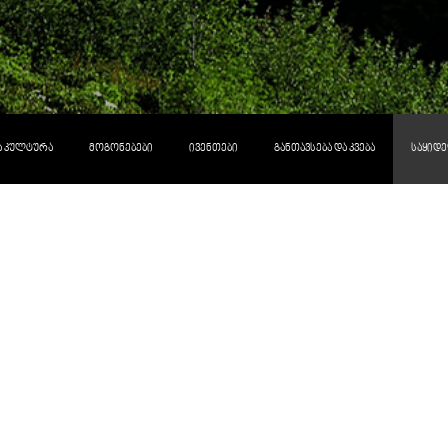
ᲓᲐ ᲙᲣᲚᲢᲣᲠᲐ
ᲛᲝᲒᲝᲜᲔᲑᲔᲑᲘ
ᲘᲕᲔᲜᲗᲔᲑᲘ
ᲒᲐᲜᲗᲐᲕᲡᲔᲑᲐ ᲓᲐ ᲙᲕᲔᲑᲐ
ᲡᲐᲧᲘᲓᲔ