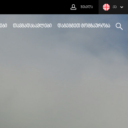
ᲨᲔᲡᲕᲚᲐ
ᲥᲐ
ᲔᲑᲘ
ᲗᲐᲕᲒᲐᲓᲐᲡᲐᲕᲚᲔᲑᲘ
ᲓᲐᲒᲔᲒᲛᲔᲗ ᲛᲝᲒᲖᲐᲣᲠᲝᲑᲐ