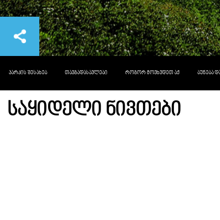
ᲞᲐᲠᲙᲘᲡ ᲨᲔᲡᲐᲮᲔᲑ
ᲗᲐᲕᲒᲐᲓᲐᲡᲐᲕᲚᲔᲑᲘ
ᲠᲝᲒᲝᲠ ᲛᲝᲕᲮᲕᲓᲔᲗ ᲐᲥ
ᲑᲣᲜᲔᲑᲐ 
ᲡᲐᲧᲘᲓᲔᲚᲘ ᲜᲘᲕᲗᲔᲑᲘ