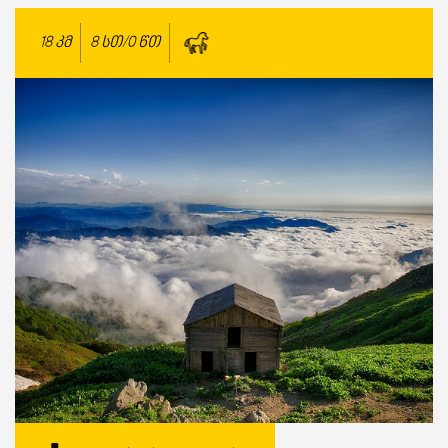
18
კმ
8 სთ/0 წთ