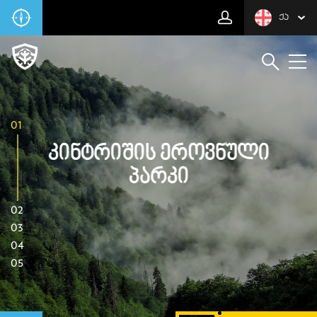
ᲥᲐ
01
Კინტრიშის Ეროვნული
Პარკი
02
03
04
05