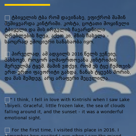
ტბიყელის ტბა რომ დავინახე, ვფიქრობ მაშინ
შემიყვარდა კინტრიში. კოხტა, ცოტათი მოყინული
ტბიყელი და მის ირგვლის ჩავარდნილი
ღრუბლების ზღვა, აქეთ კი, მზის ჩასვლა -
საოცრად ემოციური სანახაობა იყო.
პირველად, ამ ადგილს 2016 წელს ვეწვიე.
მახსოვს, როგორ აღმაფრთოვანა კინტრიშის
შერეულმა ტყემ. მაშინ ვთქვი, რომ ეს ტყე ჩემთვის
ერთ-ერთი ფავორიტი გახდა, ნანახ ტყეებს შორის,
და მას შემდეგ, არც არაფერი შეცვლილა.
" I think, I fell in love with Kintrishi when I saw Lake
Tbiyeli. Graceful, little frozen lake, the sea of clouds
falling around it, and the sunset - it was a wonderful
emotional sight.
For the first time, I visited this place in 2016. I