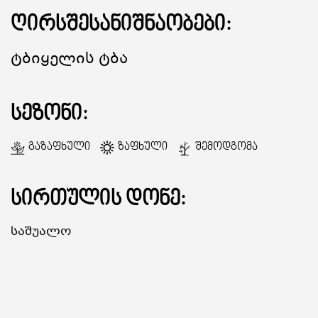
ღირსშესანიშნაობები:
ᲒᲐᲜᲗᲐᲕᲡᲔᲑᲐ ᲓᲐ ᲙᲕᲔᲑᲐ
Ტბიყელის Ტბა
ᲡᲐᲧᲘᲓᲔᲚᲘ ᲜᲘᲕᲗᲔᲑᲘ
სეზონი:
ᲒᲖᲐᲛᲙᲕᲚᲔᲕᲘ
Გაზაფხული
Ზაფხული
Შემოდგომა
სირთულის დონე:
Საშუალო