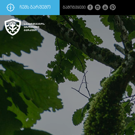
ᲩᲔᲛᲡ ᲒᲐᲠᲨᲔᲛᲝ
Გამოგვყევი