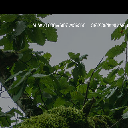
ᲐᲮᲐᲚᲘ ᲛᲘᲛᲐᲠᲗᲣᲚᲔᲑᲔᲑᲘ
ᲔᲠᲝᲕᲜᲣᲚᲘ ᲞᲐᲠᲙ