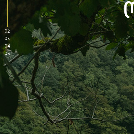
02
03
04
05