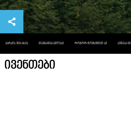
ᲞᲐᲠᲙᲘᲡ ᲨᲔᲡᲐᲮᲔᲑ
ᲗᲐᲕᲒᲐᲓᲐᲡᲐᲕᲚᲔᲑᲘ
ᲠᲝᲒᲝᲠ ᲛᲝᲕᲮᲕᲓᲔᲗ ᲐᲥ
ᲑᲣᲜᲔᲑᲐ 
ᲘᲕᲔᲜᲗᲔᲑᲘ
«
August 2026
»
Su
Mo
Tu
We
Th
Fr
Sa
26
27
28
29
30
31
1
2
3
4
5
6
7
8
9
10
11
12
13
14
15
16
17
18
19
20
21
22