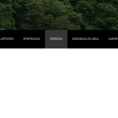
ᲓᲐ ᲙᲣᲚᲢᲣᲠᲐ
ᲛᲝᲒᲝᲜᲔᲑᲔᲑᲘ
ᲘᲕᲔᲜᲗᲔᲑᲘ
ᲒᲐᲜᲗᲐᲕᲡᲔᲑᲐ ᲓᲐ ᲙᲕᲔᲑᲐ
ᲡᲐᲧᲘᲓᲔ