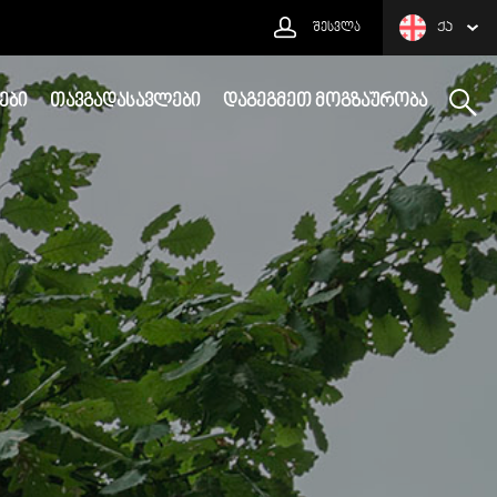
ᲨᲔᲡᲕᲚᲐ
ᲥᲐ
ᲔᲑᲘ
ᲗᲐᲕᲒᲐᲓᲐᲡᲐᲕᲚᲔᲑᲘ
ᲓᲐᲒᲔᲒᲛᲔᲗ ᲛᲝᲒᲖᲐᲣᲠᲝᲑᲐ