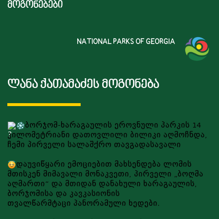
ᲛᲝᲒᲝᲜᲔᲑᲔᲑᲘ
NATIONAL PARKS OF GEORGIA
ლანა ქათამაძეს მოგონება
ბორჯომ-ხარაგაულის ეროვნული პარკის 14
კილომეტრიანი დათოვლილი ბილიკი აღმოჩნდა,
ჩემი პირველი სალაშქრო თავგადასავალი
დაუვიწყარი ემოციებით მახსენდება ლომის
მთისკენ მიმავალი მონაკვეთი, პირველი „ბოღმა
აღმართი“ და მთიდან დანახული ხარაგაულის,
ბორჯომისა და კავკასიონის
თვალწარმტაცი პანორამული ხედები.