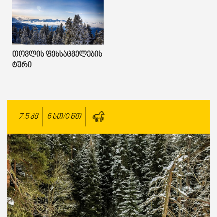
Თოვლის Ფეხსაცმელების
Ტური
7.5
კმ
6 სთ/0 წთ