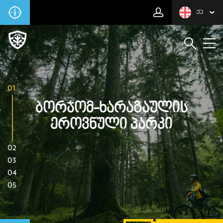
ᲥᲐ
01
Ბორჯომ-Ხარაგაულის
Ეროვნული Პარკი
02
03
04
05