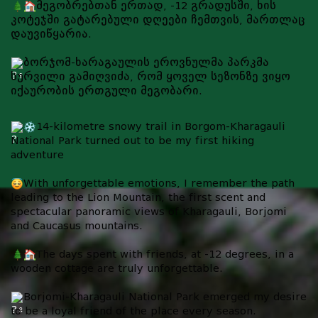
მეგობრებთან ერთად, -12 გრადუსში, ხის
კოტეჯში გატარებული დღეები ჩემთვის, მართლაც
დაუვიწყარია.
ბორჯომ-ხარაგაულის ეროვნულმა პარკმა
სურვილი გამიღვიძა, რომ ყოველ სეზონზე ვიყო
იქაურობის ერთგული მეგობარი.
14-kilometre snowy trail in Borgom-Kharagauli
National Park turned out to be my first hiking
adventure
With unforgettable emotions, I remember the path
leading to the Lion Mountain, the first scent and
spectacular panoramic views of Kharagauli, Borjomi
and Caucasus mountains.
The days spent with friends, at -12 degrees, in a
wooden cottage are truly unforgettable.
Borjomi-Kharagauli National Park emerged my desire
to be a loyal friend of the place every season.