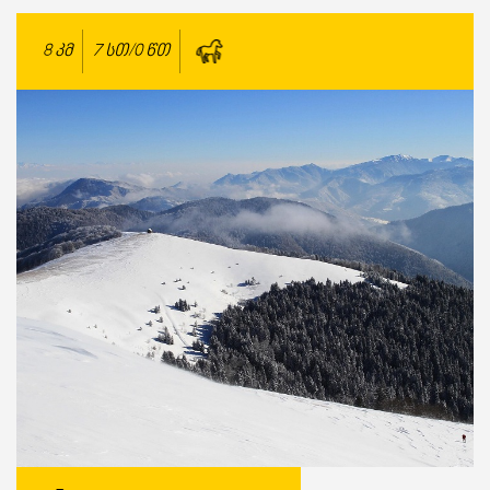
8
კმ
7 სთ/0 წთ