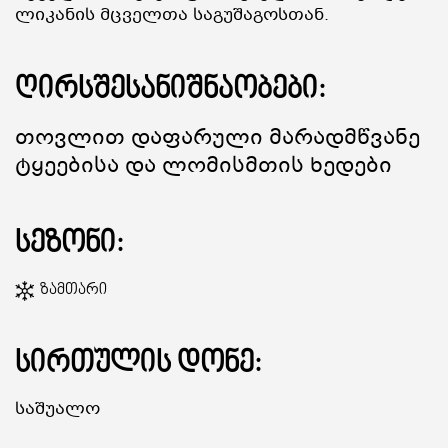
Ლიკანის Მცველთა Საგუშაგოსთან.
ᲒᲐᲜᲗᲐᲕᲡᲔᲑᲐ ᲓᲐ ᲙᲕᲔᲑᲐ
ღირსშესანიშნაობები:
ᲡᲐᲧᲘᲓᲔᲚᲘ ᲜᲘᲕᲗᲔᲑᲘ
Თოვლით Დაფარული Მარადმწვანე
Ტყეებისა Და Ლომისმთის Ხედები
ᲒᲖᲐᲛᲙᲕᲚᲔᲕᲘ
სეზონი:
Ზამთარი
სირთულის დონე:
Საშუალო