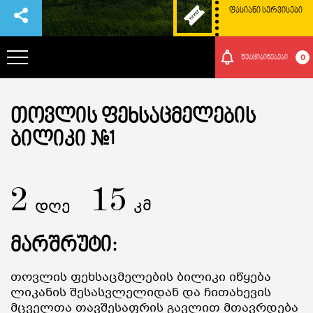
ᲤᲐᲡᲘᲐᲜᲘ ᲡᲔᲠᲕᲘᲡᲔᲑᲘ
0
შეტყიბინებები
ᲞᲐᲠᲙᲘᲡ ᲨᲔᲡᲐᲮᲔᲑ
ᲗᲝᲕᲚᲘᲡ ᲤᲔᲮᲡᲐᲪᲛᲔᲚᲔᲑᲘᲡ
ᲑᲘᲚᲘᲙᲘ #1
ᲗᲐᲕᲒᲐᲓᲐᲡᲐᲕᲚᲔᲑᲘ
2
ᲠᲝᲒᲝᲠ ᲛᲝᲕᲮᲕᲓᲔᲗ ᲐᲥ
15
დღე
კმ
ᲑᲣᲜᲔᲑᲐ ᲓᲐ ᲙᲣᲚᲢᲣᲠᲐ
მარშრუტი:
ᲛᲝᲒᲝᲜᲔᲑᲔᲑᲘ
Თოვლის Ფეხსაცმელების Ბილიკი Იწყება
Ლიკანის Შესასვლელიდან Და Ჩითახევის
Მცველთა Თავშესაფრის Გავლით Მთავრდება
ᲘᲕᲔᲜᲗᲔᲑᲘ