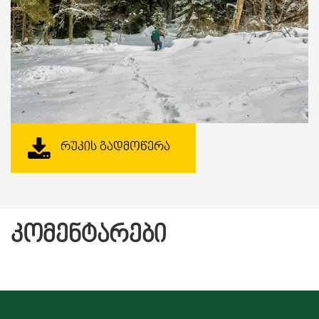
ᲠᲣᲙᲘᲡ ᲒᲐᲓᲛᲝᲬᲔᲠᲐ
ᲙᲝᲛᲔᲜᲢᲐᲠᲔᲑᲘ