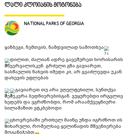
ლალი კლოიანის მოგონება
ᲒᲐᲜᲗᲐᲕᲡᲔᲑᲐ ᲓᲐ ᲙᲕᲔᲑᲐ
NATIONAL PARKS OF GEORGIA
ᲡᲐᲧᲘᲓᲔᲚᲘ ᲜᲘᲕᲗᲔᲑᲘ
ყაზბეგი, ჩემთვის, ნამდვილად სამოთხეა
ᲒᲖᲐᲛᲙᲕᲚᲔᲕᲘ
დილით, ძალიან ადრე გავეშურეთ ხორისარის
მწვერვალისკენ. გრძელი გზა გავიარეთ,
სასწაულის ნახვის იმედი კი, არ გვაძლევდა უკან
დახევის უფლებას
გავიარეთ თუ არა უღელტეხილი, სუნთქვა
შემეკვრა ბედნიერებისგან. ვუყურებდი ირგვლივ
ხედებს და ვგრძნობდი, რომ არაამქვეყნიური
სილამაზით ვტკბებოდი
ცხოვრებაში ერთხელ მაინც უნდა იგრძნოთ ის
სიხარული, რომელსაც ყელიწადის მშვენიერება
მოგანიჭებთ