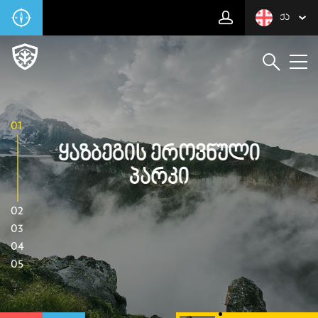
ᲥᲐ
01
Ყაზბეგის Ეროვნული
Პარკი
02
03
04
05