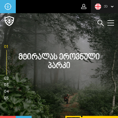
ᲥᲐ
01
Მტირალას Ეროვნული
Პარკი
02
03
04
05