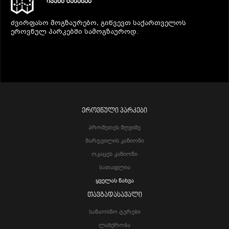
ᲩᲕᲔᲜᲡ ᲨᲔᲡᲐᲮᲔᲑ
ძვირფასო მოგზაურებო, გიწვევთ საქართველოს
ეროვნულ პარკებში სამოგზაუროდ.
ᲔᲠᲝᲕᲜᲣᲚᲘ ᲞᲐᲠᲙᲔᲑᲘ
Პრომეთეს Მღვიმე
Მარტვილის Კანიონი
Ოკაცეს Კანიონი
Სათაფლია
Ყველას Ნახვა
ᲗᲐᲕᲒᲐᲓᲐᲡᲐᲕᲐᲚᲘ
Სანაოსნო Ტურები
Ლაშქრობა