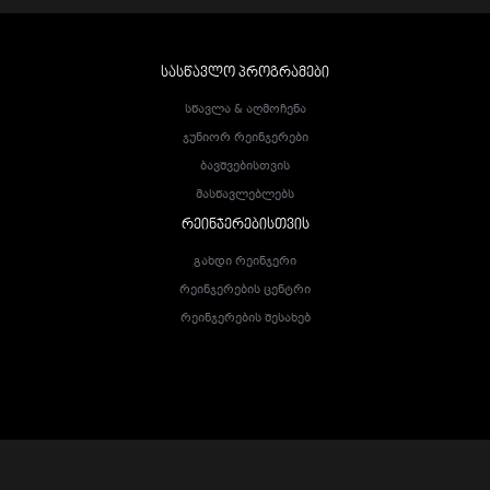
ᲡᲐᲡᲬᲐᲕᲚᲝ ᲞᲠᲝᲒᲠᲐᲛᲔᲑᲘ
Სწავლა & Აღმოჩენა
Ჯუნიორ Რეინჯერები
Ბავშვებისთვის
Მასწავლებლებს
ᲠᲔᲘᲜᲯᲔᲠᲔᲑᲘᲡᲗᲕᲘᲡ
Გახდი Რეინჯერი
Რეინჯერების Ცენტრი
Რეინჯერების Შესახებ