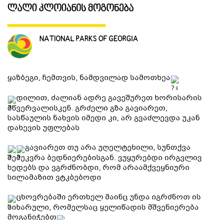
ლალი კლოიანის მოგონება
ᲒᲐᲜᲗᲐᲕᲡᲔᲑᲐ ᲓᲐ ᲙᲕᲔᲑᲐ
NATIONAL PARKS OF GEORGIA
ᲡᲐᲧᲘᲓᲔᲚᲘ ᲜᲘᲕᲗᲔᲑᲘ
ყაზბეგი, ჩემთვის, ნამდვილად სამოთხეა
ᲒᲖᲐᲛᲙᲕᲚᲔᲕᲘ
დილით, ძალიან ადრე გავეშურეთ ხორისარის
მწვერვალისკენ. გრძელი გზა გავიარეთ,
სასწაულის ნახვის იმედი კი, არ გვაძლევდა უკან
დახევის უფლებას
გავიარეთ თუ არა უღელტეხილი, სუნთქვა
შემეკვრა ბედნიერებისგან. ვუყურებდი ირგვლივ
ხედებს და ვგრძნობდი, რომ არაამქვეყნიური
სილამაზით ვტკბებოდი
ცხოვრებაში ერთხელ მაინც უნდა იგრძნოთ ის
სიხარული, რომელსაც ყელიწადის მშვენიერება
მოგანიჭებთ