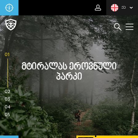
ᲥᲐ
01
Მტირალას Ეროვნული
Პარკი
02
03
04
05