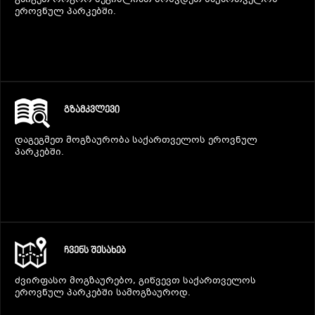
გაიგეთ როგორ შეგიძლიათ მოხვდეთ საქართველოს
ეროვნულ პარკებში.
ᲒᲖᲐᲛᲙᲕᲚᲔᲕᲘ
დაგეგმეთ მოგზაურობა საქართველოს ეროვნულ
პარკებში.
ᲩᲕᲔᲜᲡ ᲨᲔᲡᲐᲮᲔᲑ
ძვირფასო მოგზაურებო, გიწვევთ საქართველოს
ეროვნულ პარკებში სამოგზაუროდ.