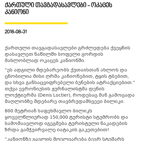
ქართული თავგადასავლები - ოკაცეს
კანიონი
ᲒᲐᲜᲗᲐᲕᲡᲔᲑᲐ ᲓᲐ ᲙᲕᲔᲑᲐ
2018-08-31
ᲡᲐᲧᲘᲓᲔᲚᲘ ᲜᲘᲕᲗᲔᲑᲘ
ქართული თავგადასავლები გრძლედება ქვეყნის
დასავლეთ ნაწილში სოფელი გორდის
ᲒᲖᲐᲛᲙᲕᲚᲔᲕᲘ
მახლობლად ოკაცეს კანიონში.
“ეს ადგილი მდებარეობს ქუთაისთან ახლოს და
ცნობილია მისი ღრმა კანიონებით, ტყის ტბებით,
და სხვა განსაცვიფრებელი ბუნების ატრაქციებით.”
თქვა ევრონიუსის ჟურნალისტმა დენის
ლოქტიერმა (Denis Loctier), როდესაც მან გამოცადა
მაღლობზე მდებარე თავბრუდამხვევი ბილიკი.
800 მეტრიან საფეხმავლო ბილიკს
ყოველწლიურად 150,000 ტურისტი სტუმრობს და
სამომაავლოდ იგეგმება ტურისტული ნაკადების
ზრდა გამჭვირვალე იატაკის გაკეთებით!
“კანიონზე გავლის მღელვარება ბევრ სტუმარს