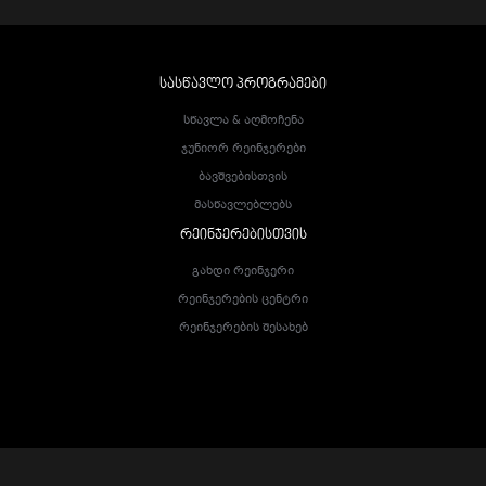
ᲡᲐᲡᲬᲐᲕᲚᲝ ᲞᲠᲝᲒᲠᲐᲛᲔᲑᲘ
Სწავლა & Აღმოჩენა
Ჯუნიორ Რეინჯერები
Ბავშვებისთვის
Მასწავლებლებს
ᲠᲔᲘᲜᲯᲔᲠᲔᲑᲘᲡᲗᲕᲘᲡ
Გახდი Რეინჯერი
Რეინჯერების Ცენტრი
Რეინჯერების Შესახებ