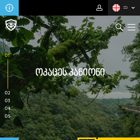
ᲥᲐ
01
Ოკაცეს Კანიონი
02
03
04
05