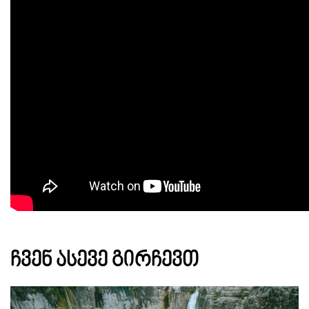
ᲩᲕᲔᲜ ᲐᲡᲔᲕᲔ ᲒᲘᲠᲩᲔᲕᲗ