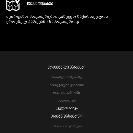
ᲩᲕᲔᲜᲡ ᲨᲔᲡᲐᲮᲔᲑ
ძვირფასო მოგზაურებო, გიწვევთ საქართველოს
ეროვნულ პარკებში სამოგზაუროდ.
ᲔᲠᲝᲕᲜᲣᲚᲘ ᲞᲐᲠᲙᲔᲑᲘ
Პრომეთეს Მღვიმე
Მარტვილის Კანიონი
Ოკაცეს Კანიონი
Სათაფლია
Ყველას Ნახვა
ᲗᲐᲕᲒᲐᲓᲐᲡᲐᲕᲐᲚᲘ
Სანაოსნო Ტურები