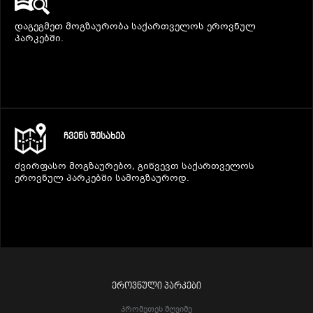
დაგეგმეთ მოგზაურობა საქართველოს ეროვნულ
პარკებში.
ᲩᲕᲔᲜᲡ ᲨᲔᲡᲐᲮᲔᲑ
ძვირფასო მოგზაურებო, გიწვევთ საქართველოს
ეროვნულ პარკებში სამოგზაუროდ.
ᲔᲠᲝᲕᲜᲣᲚᲘ ᲞᲐᲠᲙᲔᲑᲘ
Პრომეთეს Მღვიმე