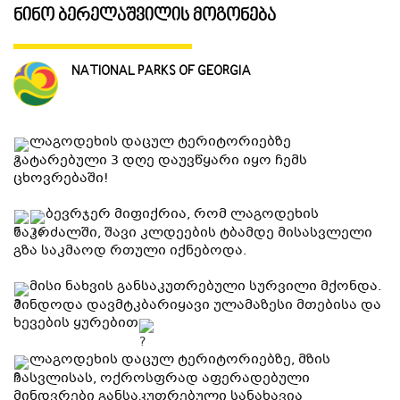
ნინო ბერელაშვილის მოგონება
ᲒᲐᲜᲗᲐᲕᲡᲔᲑᲐ ᲓᲐ ᲙᲕᲔᲑᲐ
NATIONAL PARKS OF GEORGIA
ᲡᲐᲧᲘᲓᲔᲚᲘ ᲜᲘᲕᲗᲔᲑᲘ
ლაგოდეხის დაცულ ტერიტორიებზე
ᲒᲖᲐᲛᲙᲕᲚᲔᲕᲘ
გატარებული 3 დღე დაუვწყარი იყო ჩემს
ცხოვრებაში!
ბევრჯერ მიფიქრია, რომ ლაგოდეხის
ნაკრძალში, შავი კლდეების ტბამდე მისასვლელი
გზა საკმაოდ რთული იქნებოდა.
მისი ნახვის განსაკუთრებული სურვილი მქონდა.
მინდოდა დავმტკბარიყავი ულამაზესი მთებისა და
ხევების ყურებით
ლაგოდეხის დაცულ ტერიტორიებზე, მზის
ჩასვლისას, ოქროსფრად აფერადებული
მინდვრები განსაკუთრებული სანახავია