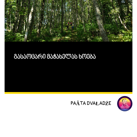
გასაოცარი მაჭახელას ხოება
PAÂTA DVAŁADŹE