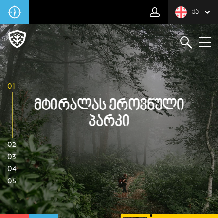
ᲥᲐ
01
Მტირალას Ეროვნული
Პარკი
02
03
04
05