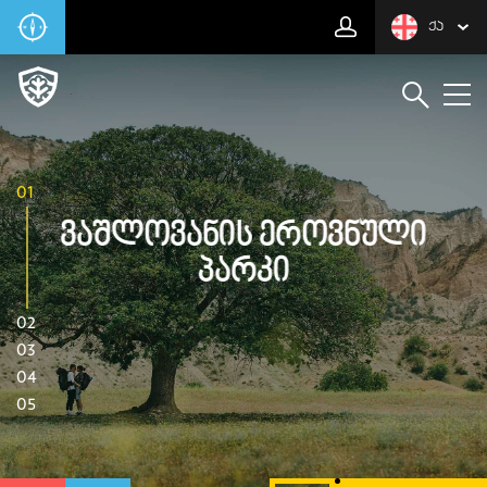
ᲥᲐ
01
Ვაშლოვანის Ეროვნული
Პარკი
02
03
04
05