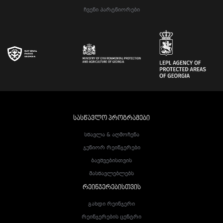
Ჩვენი Პარტნიორები
ᲡᲐᲡᲬᲐᲕᲚᲝ ᲞᲠᲝᲒᲠᲐᲛᲔᲑᲘ
Სწავლა & Აღმოჩენა
Ჯუნიორ Რეინჯერები
Ბავშვებისთვის
Მასწავლებლებს
ᲠᲔᲘᲜᲯᲔᲠᲔᲑᲘᲡᲗᲕᲘᲡ
Გახდი Რეინჯერი
Რეინჯერების Ცენტრი