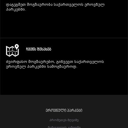
დაგეგმეთ მოგზაურობა საქართველოს ეროვნულ
პარკებში.
ᲩᲕᲔᲜᲡ ᲨᲔᲡᲐᲮᲔᲑ
ძვირფასო მოგზაურებო, გიწვევთ საქართველოს
ეროვნულ პარკებში სამოგზაუროდ.
ᲔᲠᲝᲕᲜᲣᲚᲘ ᲞᲐᲠᲙᲔᲑᲘ
Პრომეთეს Მღვიმე
Მარტვილის Კანიონი