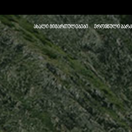
ᲐᲮᲐᲚᲘ ᲛᲘᲛᲐᲠᲗᲣᲚᲔᲑᲔᲑᲘ
ᲔᲠᲝᲕᲜᲣᲚᲘ ᲞᲐᲠᲙ