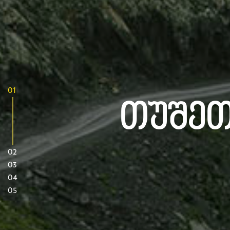
01
Თუშეთ
02
03
04
05