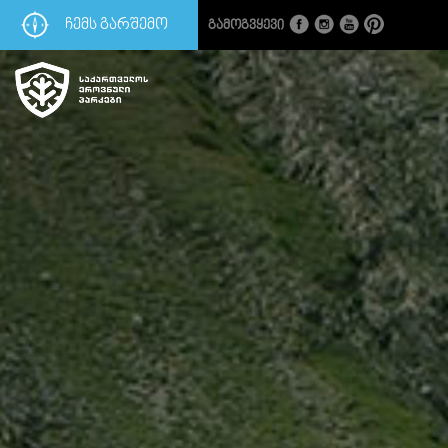
ᲩᲔᲛᲡ ᲒᲐᲠᲨᲔᲛᲝ
Გამოგვყევი