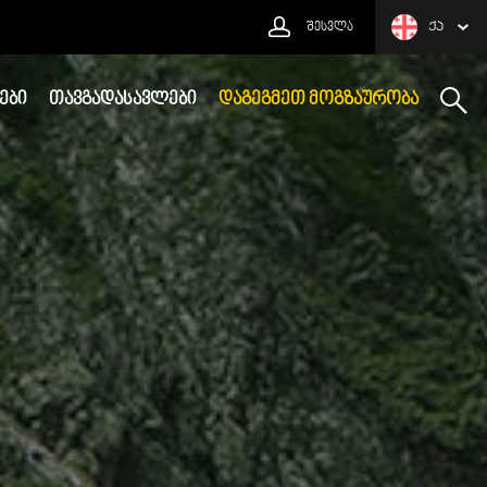
ᲨᲔᲡᲕᲚᲐ
ᲥᲐ
ᲔᲑᲘ
ᲗᲐᲕᲒᲐᲓᲐᲡᲐᲕᲚᲔᲑᲘ
ᲓᲐᲒᲔᲒᲛᲔᲗ ᲛᲝᲒᲖᲐᲣᲠᲝᲑᲐ