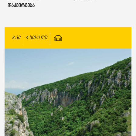
Დაკვირვება
8
კმ
4 სთ/0 წთ