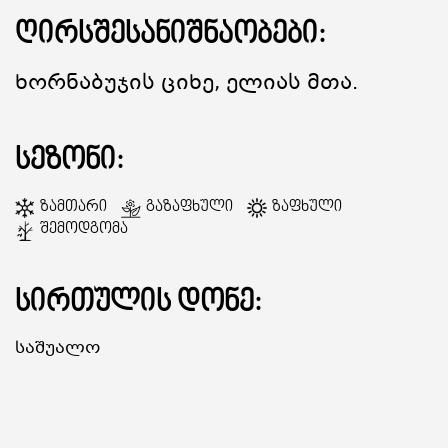
ღირსშესანიშნაობები:
ᲒᲐᲜᲗᲐᲕᲡᲔᲑᲐ ᲓᲐ ᲙᲕᲔᲑᲐ
Ხორნაბუჯის Ციხე, Ელიას Მთა.
ᲡᲐᲧᲘᲓᲔᲚᲘ ᲜᲘᲕᲗᲔᲑᲘ
სეზონი:
ᲒᲖᲐᲛᲙᲕᲚᲔᲕᲘ
Ზამთარი
Გაზაფხული
Ზაფხული
Შემოდგომა
სირთულის დონე:
Საშუალო