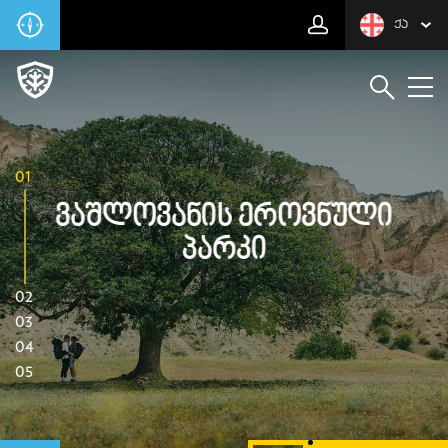
ᲥᲐ
01
Ვაშლოვანის Ეროვნული
Პარკი
02
03
04
05