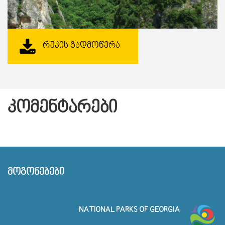
ᲠᲣᲙᲘᲡ ᲒᲐᲓᲛᲝᲬᲔᲠᲐ
ᲙᲝᲛᲔᲜᲢᲐᲠᲔᲑᲘ
ᲛᲝᲒᲝᲜᲔᲑᲔᲑᲘ
NATIONAL PARKS OF GEORGIA